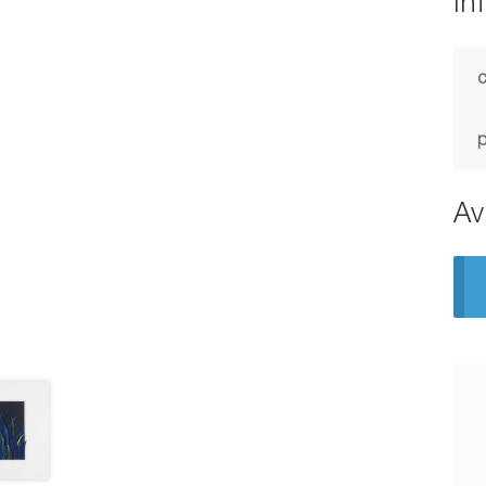
In
c
Av