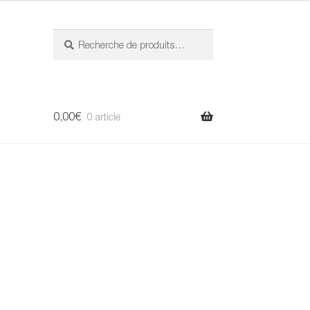
Recherche
Recherche
pour :
0,00
€
0 article